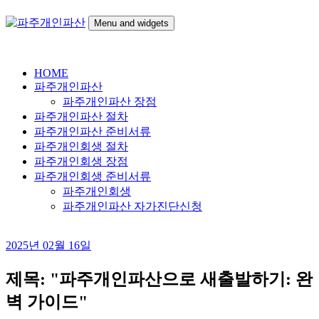
Skip
to
Menu and widgets
content
파
24시간 무료상담
주
HOME
개
파주개인파산
인
파주개인파산 장점
파
파주개인파산 절차
산
파주개인파산 준비서류
파주개인회생 절차
파주개인회생 장점
파주개인회생 준비서류
파주개인회생
파주개인파산 자가진단신청
2025년 02월 16일
제목: "파주개인파산으로 새출발하기: 완
벽 가이드"