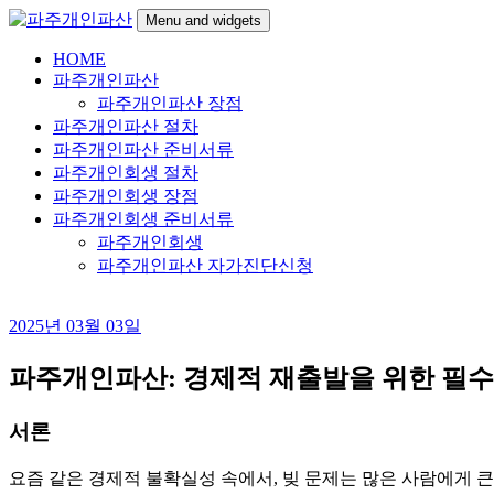
Skip
Menu and widgets
to
content
HOME
파
24시간 무료상담
파주개인파산
주
파주개인파산 장점
개
파주개인파산 절차
인
파주개인파산 준비서류
파
파주개인회생 절차
산
파주개인회생 장점
파주개인회생 준비서류
파주개인회생
파주개인파산 자가진단신청
2025년 03월 03일
파주개인파산: 경제적 재출발을 위한 필수
서론
요즘 같은 경제적 불확실성 속에서, 빚 문제는 많은 사람에게 