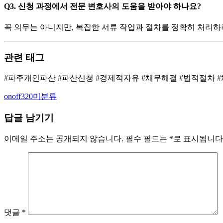
Q3. 신청 과정에서 전문 변호사의 도움을 받아야 하나요?
꼭 의무는 아니지만, 복잡한 서류 작업과 절차를 정확히 처리하
관련 태그
#파주개인파산 #파산신청 #경제적자유 #채무해결 #법적절차 
Author
Categories
onoff320
미분류
답글 남기기
이메일 주소는 공개되지 않습니다.
필수 필드는
*
로 표시됩니다
댓글
*