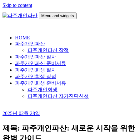
Skip to content
Menu and widgets
파
24시간 무료상담
주
HOME
개
파주개인파산
인
파주개인파산 장점
파
파주개인파산 절차
산
파주개인파산 준비서류
파주개인회생 절차
파주개인회생 장점
파주개인회생 준비서류
파주개인회생
파주개인파산 자가진단신청
2025년 02월 28일
제목: 파주개인파산: 새로운 시작을 위한
완벽 가이드