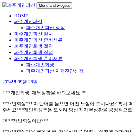
Skip
Menu and widgets
to
content
HOME
파
24시간 무료상담
파주개인파산
주
파주개인파산 장점
개
파주개인파산 절차
인
파주개인파산 준비서류
파
파주개인회생 절차
산
파주개인회생 장점
파주개인회생 준비서류
파주개인회생
파주개인파산 자가진단신청
2024년 09월 28일
# **개인회생: 재무상황을 바꿔보세요!**
**개인회생**! 이 단어를 들으면 어떤 느낌이 드시나요? 혹시
주세요! **개인회생**은 오히려 당신의 재무상황을 긍정적으로 
## **개인회생이란?**
**개인회생**은 쉽게 말해, 재무적으로 어려운 상황에 처한 개