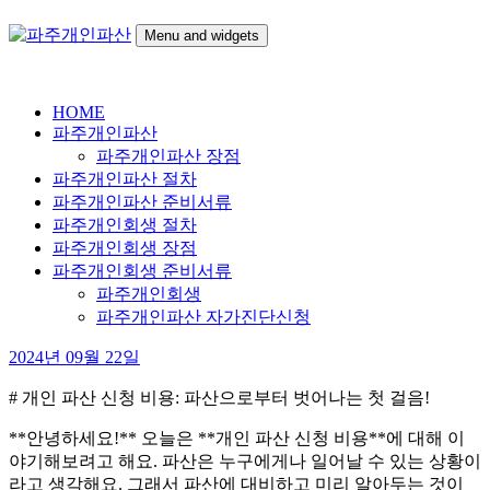
Skip
to
Menu and widgets
content
파
24시간 무료상담
주
HOME
개
파주개인파산
인
파주개인파산 장점
파
파주개인파산 절차
산
파주개인파산 준비서류
파주개인회생 절차
파주개인회생 장점
파주개인회생 준비서류
파주개인회생
파주개인파산 자가진단신청
2024년 09월 22일
# 개인 파산 신청 비용: 파산으로부터 벗어나는 첫 걸음!
**안녕하세요!** 오늘은 **개인 파산 신청 비용**에 대해 이
야기해보려고 해요. 파산은 누구에게나 일어날 수 있는 상황이
라고 생각해요. 그래서 파산에 대비하고 미리 알아두는 것이