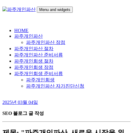
Skip
to
Menu and widgets
content
파
24시간 무료상담
주
HOME
개
파주개인파산
인
파주개인파산 장점
파
파주개인파산 절차
산
파주개인파산 준비서류
파주개인회생 절차
파주개인회생 장점
파주개인회생 준비서류
파주개인회생
파주개인파산 자가진단신청
2025년 03월 04일
SEO 블로그 글 작성
제목: "파주개인파산, 새로운 시작을 위